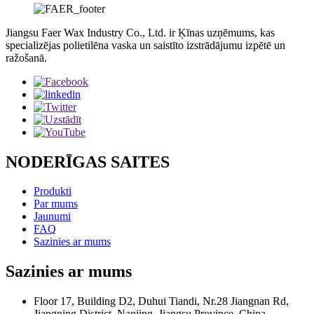
Jiangsu Faer Wax Industry Co., Ltd. ir Ķīnas uzņēmums, kas
specializējas polietilēna vaska un saistīto izstrādājumu izpētē un
ražošanā.
NODERĪGAS SAITES
Produkti
Par mums
Jaunumi
FAQ
Sazinies ar mums
Sazinies ar mums
Floor 17, Building D2, Duhui Tiandi, Nr.28 Jiangnan Rd,
Jiangning District, Nanjing, Jiangsu Province, China