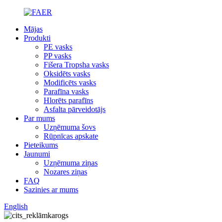
Mājas
Produkti
PE vasks
PP vasks
Fišera Tropsha vasks
Oksidēts vasks
Modificēts vasks
Parafīna vasks
Hlorēts parafīns
Asfalta pārveidotājs
Par mums
Uzņēmuma šovs
Rūpnīcas apskate
Pieteikums
Jaunumi
Uzņēmuma ziņas
Nozares ziņas
FAQ
Sazinies ar mums
English