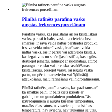
Pilnībā rafinēts parafīna vasks
augstas frekvences porcelānam
Parafīna vasks, kas pazīstams arī kā kristāliskais
vasks, parasti ir balts, vaskaina cietviela bez
smaržas, ir sava veida naftas pārstrādes produkti,
ir sava veida minerālvasks, ir arī sava veida
naftas vasks.Tas ir pārslu vai adatveida kristāls,
kas izgatavots no smēreļļas destilāta, kas iegūts,
destilējot jēlnaftu, rafinējot ar šķīdinātāju, attīrot
paraugu ar vasku vai ar vaska sasaldēšanas
kristalizāciju, presējot vasku, lai iegūtu vaska
pastu, un pēc tam ar sviedru vai šķīdinātāja
attaukošanu, mālu rafinēšanu vai hidrorafinēšanu.
Pilnībā rafinēts parafīna vasks, kas pazīstams arī
kā smalkie pelni, ir balts ciets izskats ar
gabaliņiem un graudainiem produktiem.Tās
izstrādājumiem ir augsta kušanas temperatūra,
mazāks eļļas saturs, nav savienojuma istabas
temperatūrā, nav sviedru, nav taukainas sajūtas,