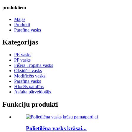
produktiem
Mājas
Produkti
Parafīna vasks
Kategorijas
PE vasks
PP vasks
Fišera Tropsha vasks
Oksidēts vasks
Modificēts vasks
Parafīna vasks
Hlorēts parafīns
Asfalta pārveidotājs
Funkciju produkti
Polietilēna vasks krāsai...