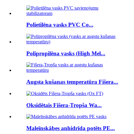
Polietilēna vasks PVC Co...
Polipropilēna vasks (High Mel...
Augsta kušanas temperatūra Fišera...
Oksidētais Fišera-Tropša Wa...
Maleīnskābes anhidrīda potēts PE...