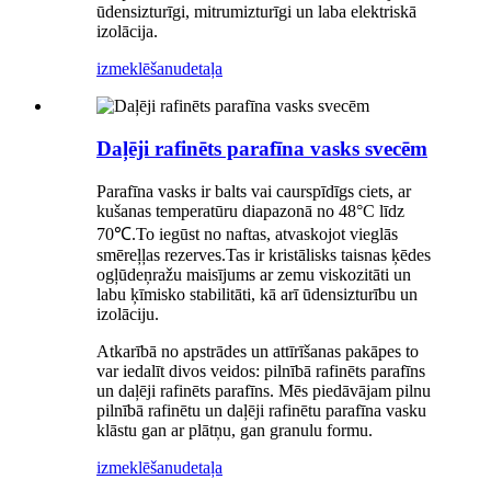
ūdensizturīgi, mitrumizturīgi un laba elektriskā
izolācija.
izmeklēšanu
detaļa
Daļēji rafinēts parafīna vasks svecēm
Parafīna vasks ir balts vai caurspīdīgs ciets, ar
kušanas temperatūru diapazonā no 48°C līdz
70℃.To iegūst no naftas, atvaskojot vieglās
smēreļļas rezerves.Tas ir kristālisks taisnas ķēdes
ogļūdeņražu maisījums ar zemu viskozitāti un
labu ķīmisko stabilitāti, kā arī ūdensizturību un
izolāciju.
Atkarībā no apstrādes un attīrīšanas pakāpes to
var iedalīt divos veidos: pilnībā rafinēts parafīns
un daļēji rafinēts parafīns. Mēs piedāvājam pilnu
pilnībā rafinētu un daļēji rafinētu parafīna vasku
klāstu gan ar plātņu, gan granulu formu.
izmeklēšanu
detaļa