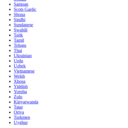
Samoan
Scots Gaelic
Shona
Sindhi
Sundanese
Swahili
Tajik
Tamil
Telugu
Thai
Ukrainian
Urdu
Uzbek
Vietnamese
Welsh
Xhosa
Yiddish
Yoruba
Zulu
Kinyarwanda
Tatar
Oriya
Turkmen
Uyghur